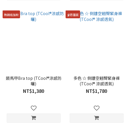
熱銷追加款
🩰芭蕾感
類馬甲Bra top (TCool®涼感防
多色 ☆ 側鏤空翹臀緊身褲
曬)
(TCool® 涼感透氣)
NT$1,380
NT$1,780