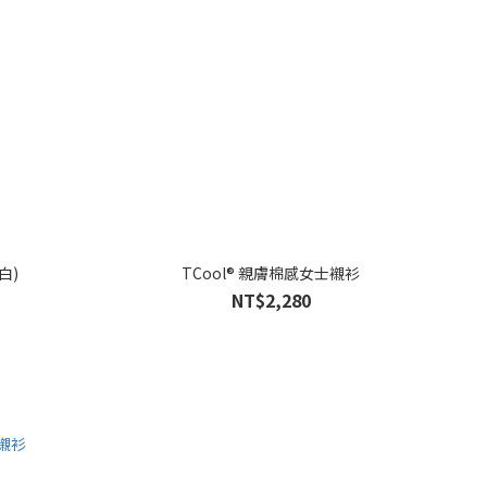
白)
TCool® 親膚棉感女士襯衫
NT$2,280