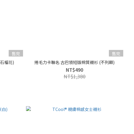
售完
售完
石榴花)
捲毛力卡聯名 古巴領短版棉質襯衫 (不列顛)
NT$490
NT$1,380