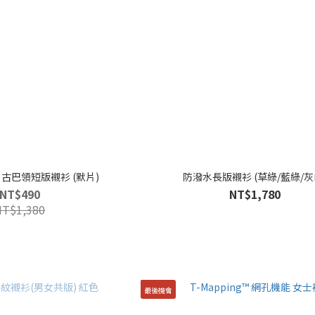
古巴領短版襯衫 (默片)
防潑水長版襯衫 (草綠/藍綠/灰
NT$490
NT$1,780
NT$1,380
最後機會