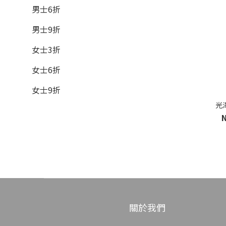
男士6折
男士9折
女士3折
女士6折
女士9折
光
關於我們