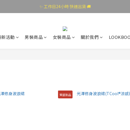
✨ 工作日24小時 快速出貨 🚚
最新活動
男裝商品
女裝商品
關於我們
LOOKBO
質感新品