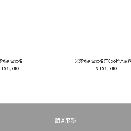
澤修身波浪裙
光澤修身波浪裙(TCool®涼感透
NT$1,780
NT$1,780
顧客服務