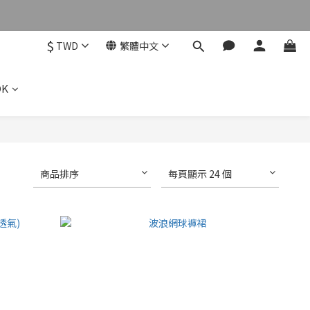
$
TWD
繁體中文
OK
商品排序
每頁顯示 24 個