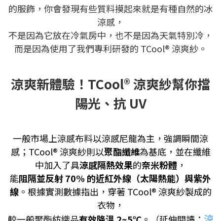
的服飾，你會發現有些質料摸起來就是有種自然的冰
涼感，
不是因為它放在冷氣房中，也不是因為天氣特別冷，
而是因為使用了我們專利研發的 TCool® 涼爽紗。
涼爽新體驗！TCool® 涼爽紗幫你擋
陽光、抗 UV
一般市場上涼感布料以涼感尼龍為主，強調瞬間涼
感；
TCool® 涼爽紗則以
聚酯纖維
為基底，並在纖維
中加入了具
涼感隔熱效果
的
奈米粉體
，
能
阻隔並反射 70% 的近紅外線（太陽熱能）與紫外
線
。根據實測數據指出，穿著 TCool® 涼爽紗製成的
衣物，
涼
較一般聚酯紡織品
有效降溫 2~5℃
。
（延伸閱讀：