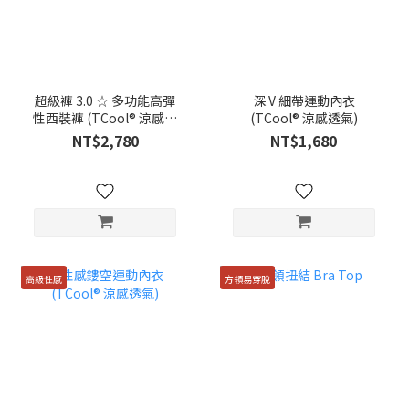
超級褲 3.0 ☆ 多功能高彈
深 V 細帶運動內衣
性西裝褲 (TCool® 涼感透
(TCool® 涼感透氣)
氣 )
NT$2,780
NT$1,680
高級性感
方領易穿脫