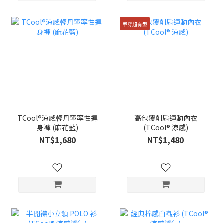
單穿超有型
TCool®涼感輕丹寧率性連
高包覆削肩運動內衣
身褲 (麻花藍)
(TCool® 涼感)
NT$1,680
NT$1,480