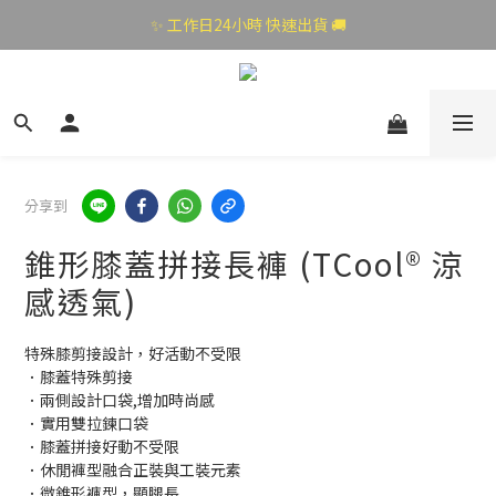
✨ 工作日24小時 快速出貨 🚚
分享到
錐形膝蓋拼接長褲 (TCool® 涼
感透氣)
特殊膝剪接設計，好活動不受限
．膝蓋特殊剪接
．兩側設計口袋,增加時尚感
．實用雙拉鍊口袋
．膝蓋拼接好動不受限
．休閒褲型融合正裝與工裝元素
．微錐形褲型，顯腿長　