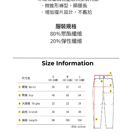
．微錐形褲型，顯腿長
．增加擋片設計，不尷尬
服裝規格
80%聚酯纖維
20%彈性纖維