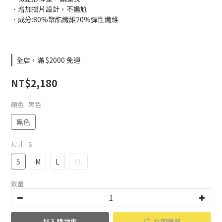
．增加擋片設計，不尷尬
．成分:80%聚酯纖維20%彈性纖維
全店，滿 $2000 免運
NT$2,180
顏色
: 黑色
黑色
尺寸
: S
S
M
L
XL
數量
加入購物車
立即購買