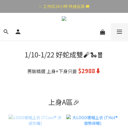
✨ 工作日24小時 快速出貨 🚚
1/10-1/22 好蛇成雙🧨🐍🧧
$2988⬇
男裝精選 上身+下身只要
上身A區🎉