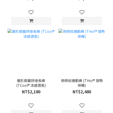
錐形膝蓋拼接長褲
側條紋運動褲 (THot® 發熱
(TCool® 涼感透氣)
保暖)
NT$2,180
NT$2,480