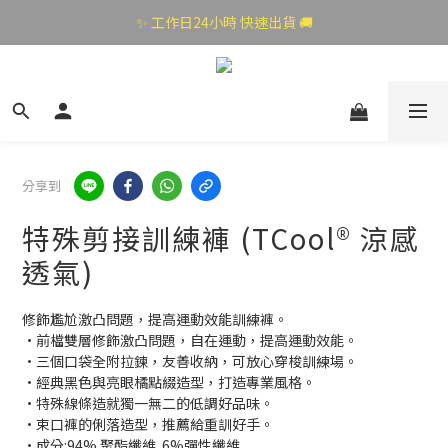
✨ 工作日24小時 快速出貨 🚚
分享到
特殊剪接訓練褲 (TCool® 涼感
透氣)
修飾尷尬激凸問題，提高運動效能訓練褲。
·前檔雙層修飾激凸問題，自在運動，提高運動效能。
·三個口袋全附拉鍊，友善收納，可放心穿梭訓練場。
·經典黑色與亮眼橘點綴造型，打造專業風格。
·特殊線條造就獨一無二的低調好品味。
·束口褲的俐落造型，推薦給重訓好手。
·成分:94% 聚酯纖維  6%彈性纖維