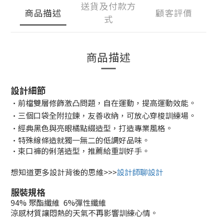
送貨及付款方
商品描述
顧客評價
式
商品描述
設計細節
·前檔雙層修飾激凸問題，自在運動，提高運動效能。
·三個口袋全附拉鍊，友善收納，可放心穿梭訓練場。
·經典黑色與亮眼橘點綴造型，打造專業風格。
·特殊線條造就獨一無二的低調好品味。
·束口褲的俐落造型，推薦給重訓好手。
想知道更多設計背後的思維>>>
設計師聊設計
服裝規格
94% 聚酯纖維 6%彈性纖維
涼感材質讓悶熱的天氣不再影響訓練心情。