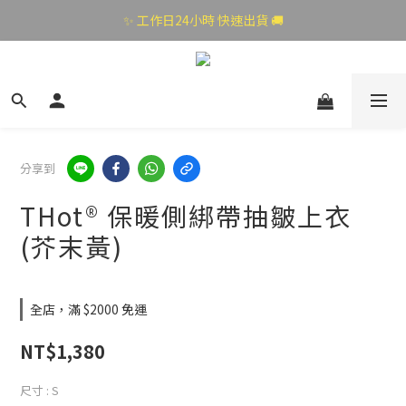
✨ 工作日24小時 快速出貨 🚚
分享到
THot® 保暖側綁帶抽皺上衣
(芥末黃)
全店，滿 $2000 免運
NT$1,380
尺寸
: S