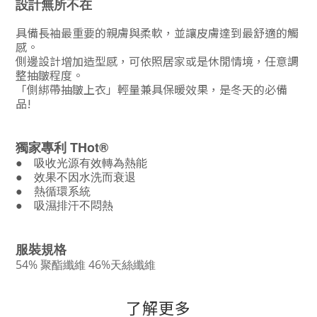
設計無所不在
具備長袖最重要的親膚與柔軟，並讓皮膚達到最舒適的觸
感。
側邊設計增加造型感，
可依照居家或是休閒情境，任意調
整抽皺程度。
「側綁帶抽皺上衣」輕量兼具保暖效果，是冬天的必備
品!
獨家專利
THot®
●
吸收光源有效轉為熱能
● 效果不因水洗而衰退
●
熱循環系統
●
吸濕排汗不悶熱
服裝規格
54% 聚酯纖維 46%天絲纖維
了解更多