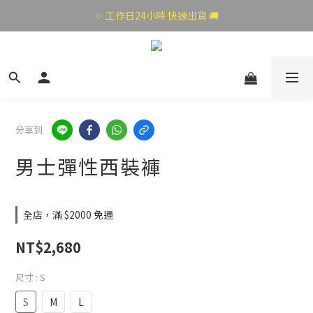
✨ 工作日24小時 快速出貨 🚚
分享到
男士彈性西裝褲
全店，滿 $2000 免運
NT$2,680
尺寸
: S
S
M
L