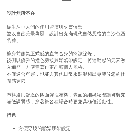
設計無所不在
從生活中人們的使用習慣與材質發想，
並
以自然美景為題，
設計出充滿現代自然風格的白沙
色西
裝褲。
褲身前側為正式感的直筒合身的簡潔線條，
後側以優雅的撞色剪接與鬆緊帶設定，
將運動感的元素融
入細節，方便穿著也更凸顯
個人風格。
不僅適合單穿，也能與其他日常服裝混和出專屬於您的休
閒感穿搭。
布料選用
舒適的四面彈性布料，表面的細緻紋理讓褲裝充
滿低調質感，穿著於
各種場合時更
兼具極佳活動性
。
特色
方便穿脫的鬆緊腰帶設定