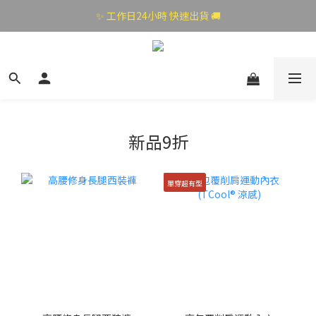
✨ 工作日24小時 快速出貨 🚚
新品9折
單穿超有型