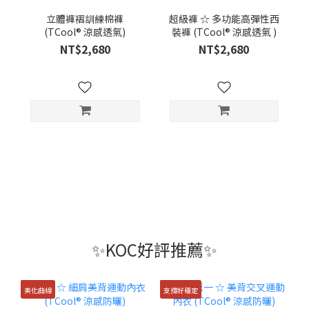
立體褲褶訓練棉褲
超級褲 ☆ 多功能高彈性西
(TCool® 涼感透氣)
裝褲 (TCool® 涼感透氣 )
NT$2,680
NT$2,680
✨KOC好評推薦✨
美化曲線
支撐好穩定