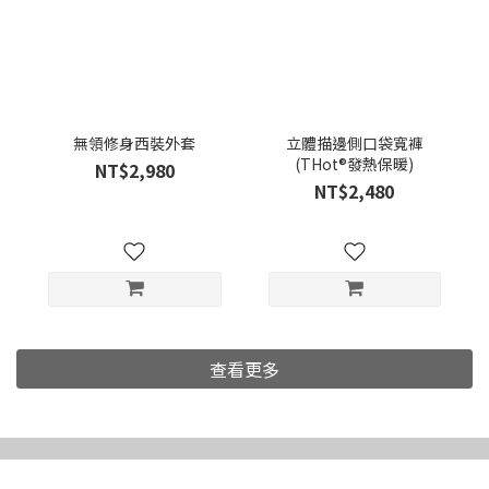
無領修身西裝外套
立體描邊側口袋寬褲
(THot®發熱保暖)
NT$2,980
NT$2,480
查看更多
女裝專區