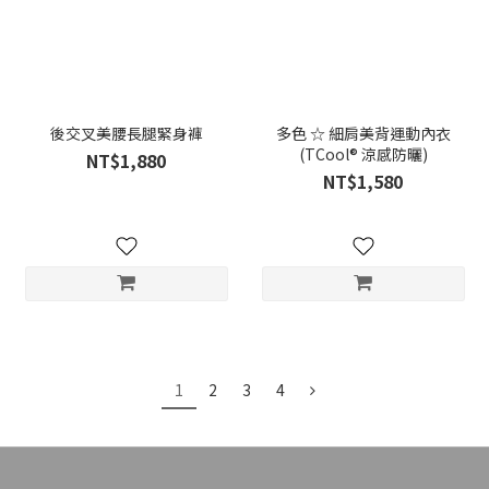
後交叉美腰長腿緊身褲
多色 ☆ 細肩美背運動內衣
(TCool® 涼感防曬)
NT$1,880
NT$1,580
1
2
3
4