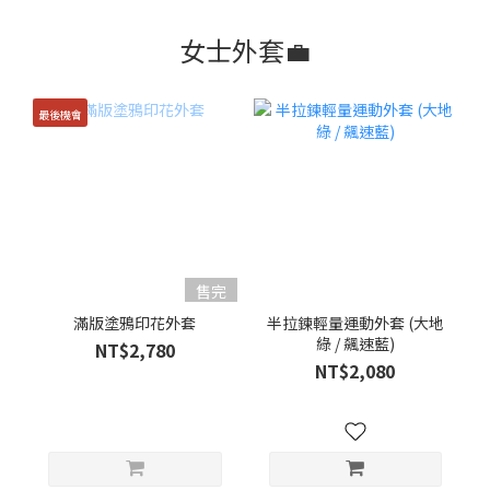
女士外套💼
最後機會
售完
滿版塗鴉印花外套
半拉鍊輕量運動外套 (大地
綠 / 飆速藍)
NT$2,780
NT$2,080