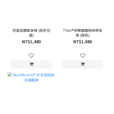
亮面高腰緊身褲 (兩色任
THot®保暖皺皺側綁帶長
選)
褲 (綠色)
NT$1,480
NT$1,980