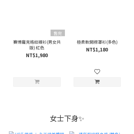
售完
賽博龐克格紋襯衫(男女共
極柔軟開襟罩衫(多色)
版) 紅色
NT$1,180
NT$1,980
女士下身✨