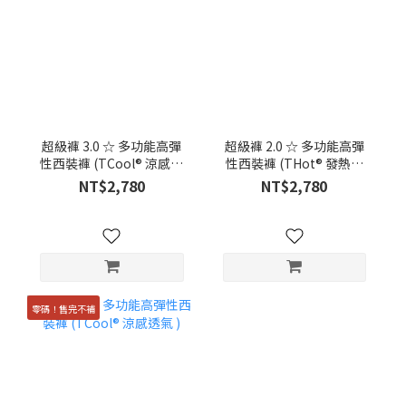
超級褲 3.0 ☆ 多功能高彈
超級褲 2.0 ☆ 多功能高彈
性西裝褲 (TCool® 涼感透
性西裝褲 (THot® 發熱保
氣 )
暖)
NT$2,780
NT$2,780
零碼！售完不補