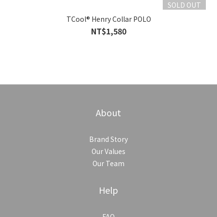
SOLD OUT
TCool® Henry Collar POLO
NT$1,580
About
Brand Story
Our Values
Our Team
Help
FAQ