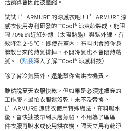
活預算會因此被壓縮。
試試 L’ARMURE 的涼感衣吧！L’ARMURE 涼
感衣使用專利研發的 TCool® 涼爽紗製成，能阻
隔 70% 的近紅外線（太陽熱能）與紫外線，有
效降溫 2~5 ℃，即使在室內，布料也會將你身
體散出來的熱氣排掉，不開冷氣也不會悶熱黏
膩。（
點我
深入了解 TCool® 涼感科技）
除了省冷氣費外，還能幫你省烘衣機費。
雖然說夏天衣服快乾，但如果是必須連續穿的
工作服，最怕衣服還沒乾，來不及替換。
L’ARMURE 涼感衣使用特殊織法，布料吸水
後，會快速被帶到表層蒸發，不用為了區區一
件衣服再脫水或使用烘衣機，隔天立馬有乾淨