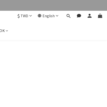
$
TWD
English
OK