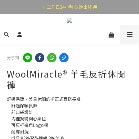
✨ 工作日24小時 快速出貨 🚚
分享到
WoolMiracle® 羊毛反折休閒
褲
舒適保暖，兼具休閒的半正式百搭長褲
．舒適保暖長褲
．前口袋設計
．內裡獨特開心果色
．可反折褲角Logo標
．耐穿耐洗
．成分:92%聚酯纖維 8%羊毛