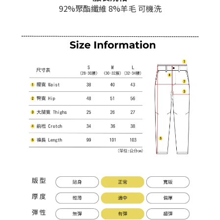
92%聚酯纖維 8%羊毛 可機洗