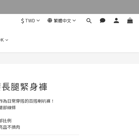
$
TWD
繁體中文
OK
立即購買
腰長腿緊身褲
作為日常穿搭的百搭喇叭褲！
腿部線條
部比例
亮且不擠肉