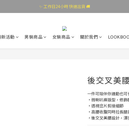
✨ 工作日24小時 快速出貨 🚚
最新活動
男裝商品
女裝商品
關於我們
LOOKBO
後交叉美
一件可陪伴你運動也可
·微喇叭褲版型，修飾
·透視岔片剪接細節
·高腰收腹同時拉長腿
·後交叉美腰設計，漂