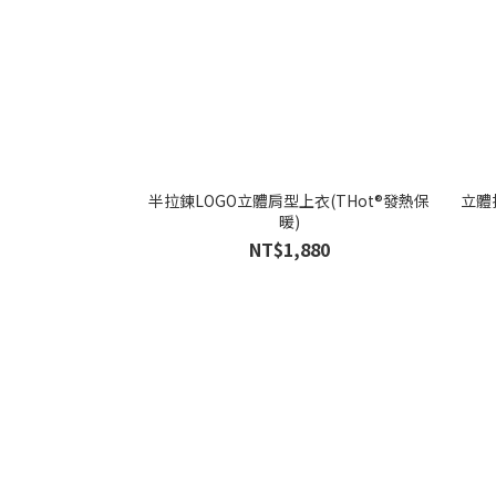
半拉鍊LOGO立體肩型上衣(THot®發熱保
立體
暖)
NT$1,880