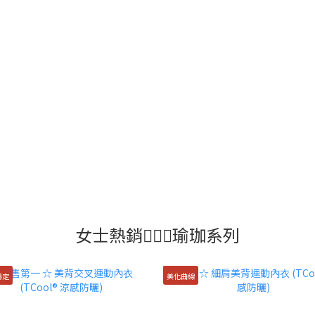
女士熱銷🧘🏻‍♂️瑜珈系列
穩定
美化曲線