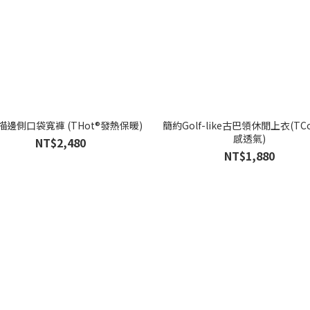
描邊側口袋寬褲 (THot®發熱保暖)
簡約Golf-like古巴領休閒上衣(TC
感透氣)
NT$2,480
NT$1,880