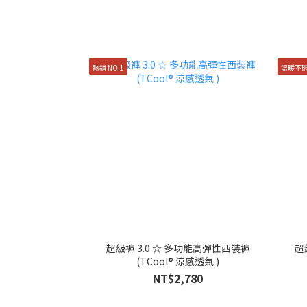
熱銷 NO.1
溫暖不
超級褲 3.0 ☆ 多功能高彈性西裝褲
超
(TCool® 涼感透氣 )
NT$2,780