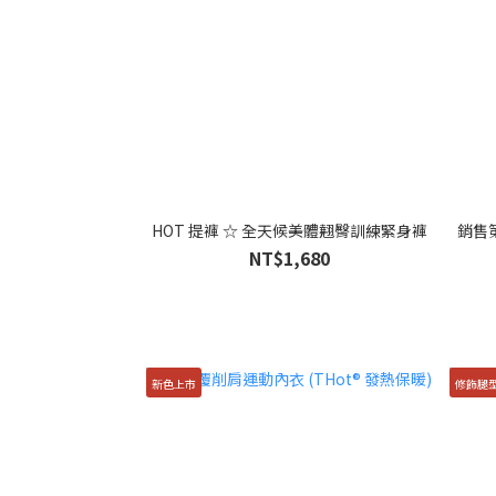
HOT 提褲 ☆ 全天候美體翹臀訓練緊身褲
銷售第
NT$1,680
新色上市
修飾腿