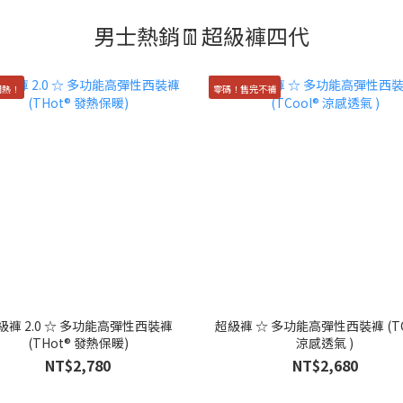
男士熱銷👖超級褲四代
悶熱！
零碼！售完不補
級褲 2.0 ☆ 多功能高彈性西裝褲
超級褲 ☆ 多功能高彈性西裝褲 (TC
(THot® 發熱保暖)
涼感透氣 )
NT$2,780
NT$2,680