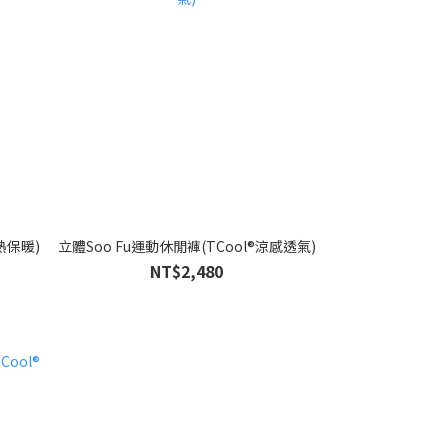
熱保暖)
立體Soo Fu運動休閒褲(TCool®涼感透氣)
NT$2,480