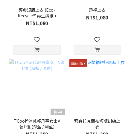
經典短版上衣 (Eco-
透視上衣
Recycle™ 再生纖維 )
NT$1,080
NT$1,080
運動必備！
售完
TCool®涼感輕丹寧女士V
緊身拉克蘭袖短版訓練上
領T恤 (深藍 / 濁藍)
衣
NT$1,280
NT$1,280