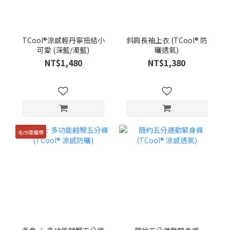
TCool®涼感輕丹寧扭結小
斜肩長袖上衣 (TCool® 防
可愛 (深藍/濁藍)
曬透氣)
NT$1,480
NT$1,380
毛巾環織帶