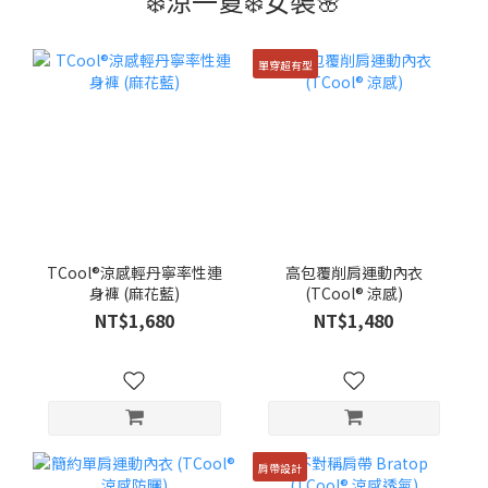
❄️涼一夏❄️女裝🌸
單穿超有型
TCool®涼感輕丹寧率性連
高包覆削肩運動內衣
身褲 (麻花藍)
(TCool® 涼感)
NT$1,680
NT$1,480
肩帶設計