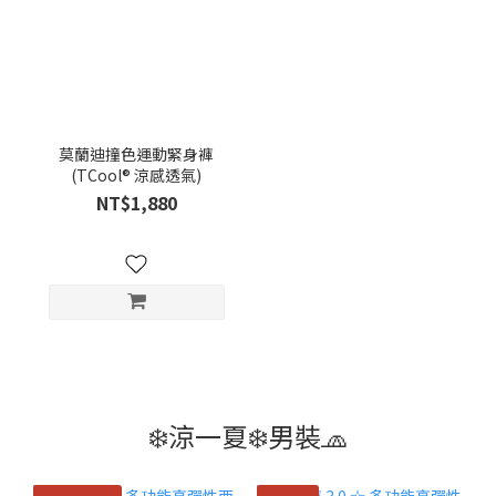
莫蘭迪撞色運動緊身褲
(TCool® 涼感透氣)
NT$1,880
❄️涼一夏❄️男裝🧢