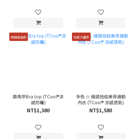
熱銷追加款
性感大露背
類馬甲Bra top (TCool®涼
多色 ☆ 繞頸扭結美背運動
感防曬)
內衣 (TCool® 涼感透氣)
NT$1,380
NT$1,580