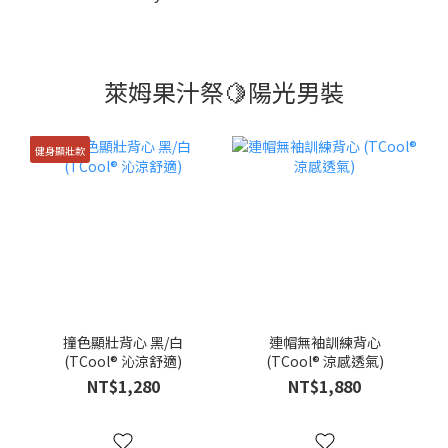
萊姆果汁祭🍋陽光男裝
健身顯壯款
撞色顯壯背心 黑/白
連帽無袖訓練背心
(TCool® 沁涼舒適)
(TCool® 涼感透氣)
NT$1,280
NT$1,880